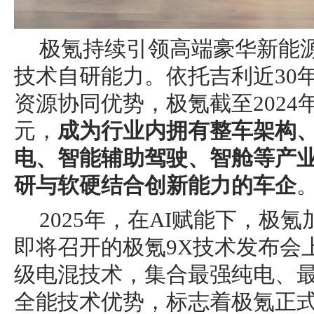
极氪持续引领高端豪华新能
技术自研能力。依托吉利近30
资源协同优势，极氪截至2024
元，
成为行业内拥有整车架构
电、智能辅助驾驶、
智舱等
产
研
与软硬结
合创新
能力的车企
2025年，在AI赋能下，极
即将召开的极氪9X技术发布会
级电混技术，集合最强纯电、
全能技术优势，标志着极氪正