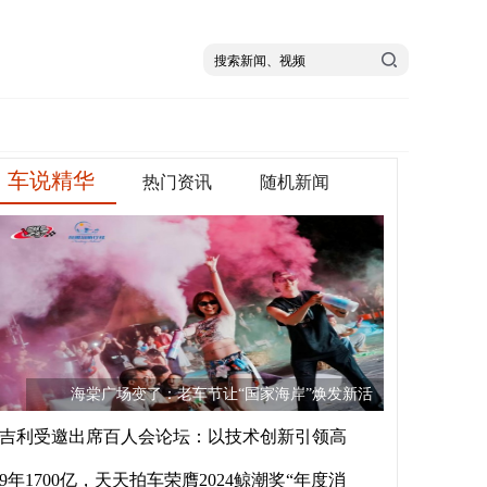
车说精华
热门资讯
随机新闻
海棠广场变了：老车节让“国家海岸”焕发新活
吉利受邀出席百人会论坛：以技术创新引领高
9年1700亿，天天拍车荣膺2024鲸潮奖“年度消