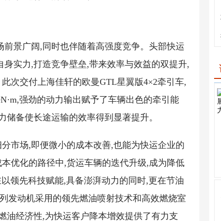
场前景广阔,同时也伴随着高强度竞争。头部快运
身实力,打造竞争壁垒,带来效率与效益的双提升,
次交付上海佳轩的欧曼GTL星翼版4×2牵引车,
100N·m,强劲的动力输出赋予了车辆出色的牵引能
动力储备使长途运输的效率得到显著提升。
分市场,即便微小的成本改善,也能为快运企业的
本优化的路径中,货运车辆的迭代升级,成为降低
在以领先科技赋能,具备澎湃动力的同时,更在节油
系列发动机采用的领先燃油喷射技术和高效燃烧室
了燃油经济性,为快运客户降本增效提供了有力支